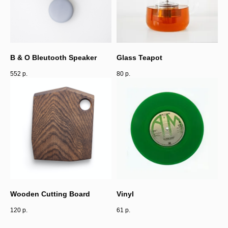
B & O Bleutooth Speaker
Glass Teapot
552
р.
80
р.
Wooden Cutting Board
Vinyl
120
р.
61
р.