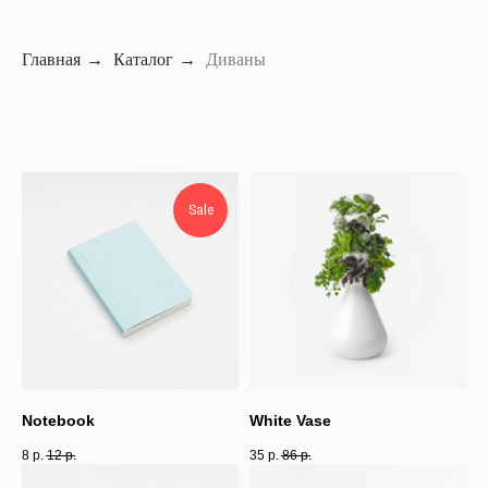
Главная
→
Каталог
→
Диваны
Sale
Notebook
White Vase
8
р.
12
р.
35
р.
86
р.