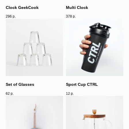
Clock GeekCook
Multi Clock
296
р.
378
р.
Set of Glasses
Sport Cup CTRL
62
р.
12
р.