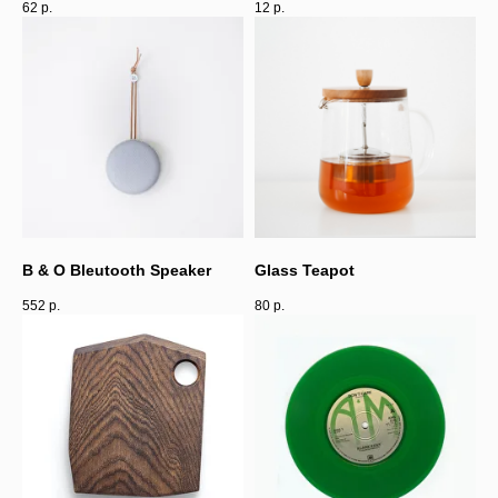
62
р.
12
р.
B & O Bleutooth Speaker
Glass Teapot
552
р.
80
р.