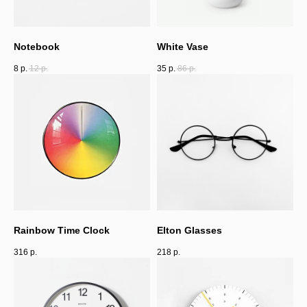
Notebook
White Vase
8
р.
12
р.
35
р.
86
р.
Rainbow Time Clock
Elton Glasses
316
р.
218
р.