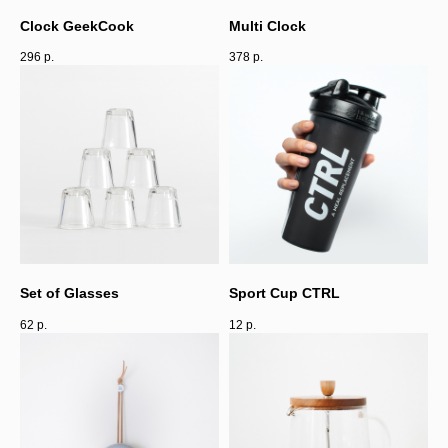
Clock GeekCook
Multi Clock
296
р.
378
р.
Set of Glasses
Sport Cup CTRL
62
р.
12
р.