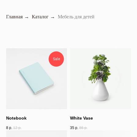
Главная
→
Каталог
→
Мебель для детей
Sale
Notebook
White Vase
8
р.
12
р.
35
р.
86
р.