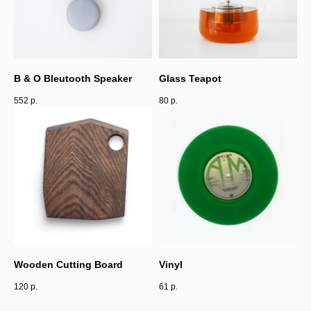
B & O Bleutooth Speaker
Glass Teapot
552
р.
80
р.
Wooden Cutting Board
Vinyl
120
р.
61
р.