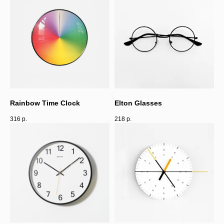
Rainbow Time Clock
Elton Glasses
316
р.
218
р.