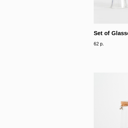
Set of Glass
62
р.