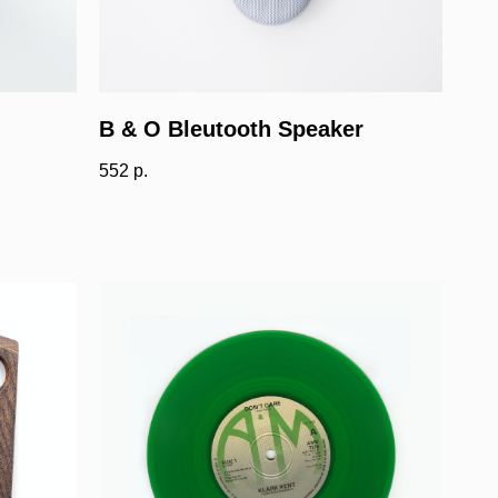
B & O Bleutooth Speaker
552
р.