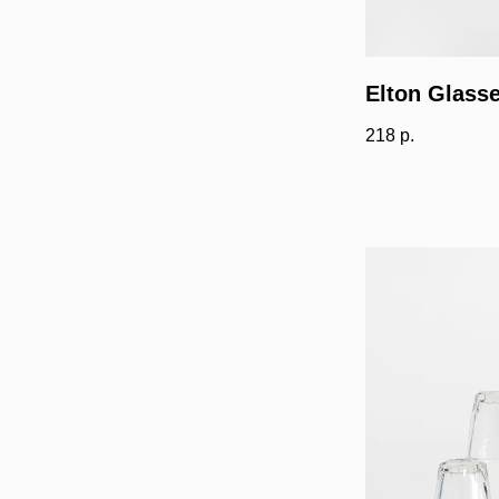
Elton Glass
218
р.