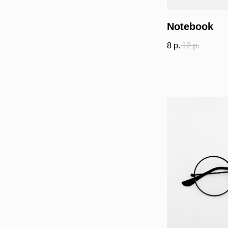
Notebook
8
р.
12
р.