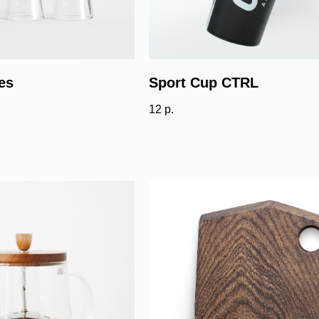
es
Sport Cup CTRL
12
р.