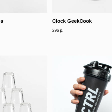
es
Clock GeekCook
296
р.