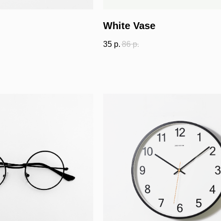
White Vase
35
р.
86
р.