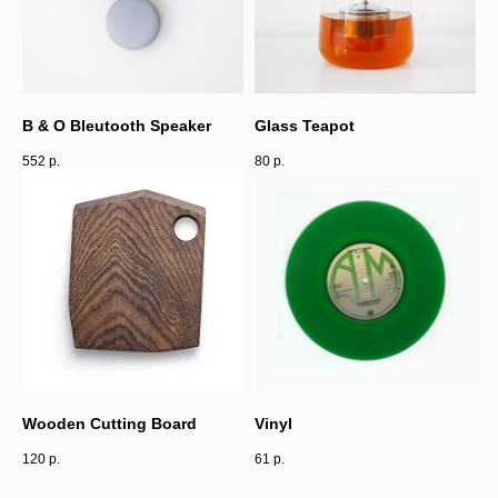
B & O Bleutooth Speaker
Glass Teapot
552
р.
80
р.
Wooden Cutting Board
Vinyl
120
р.
61
р.