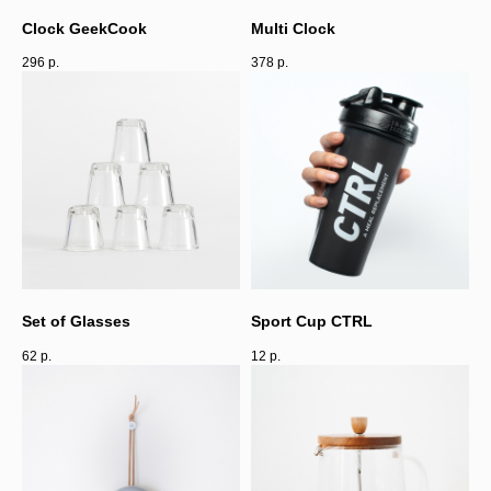
Clock GeekCook
Multi Clock
296
р.
378
р.
Set of Glasses
Sport Cup CTRL
62
р.
12
р.