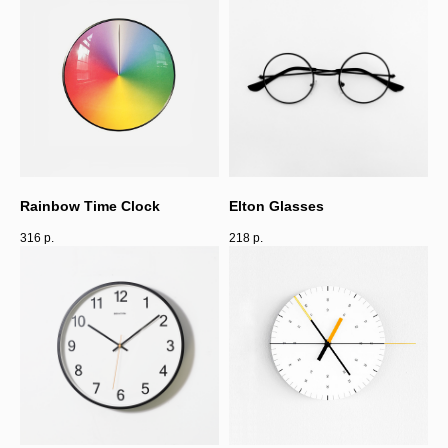
Rainbow Time Clock
Elton Glasses
316
р.
218
р.