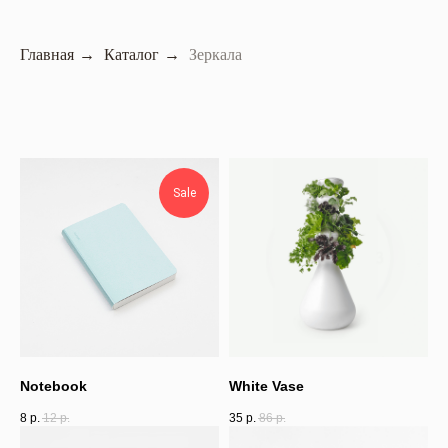
Главная
→
Каталог
→
Зеркала
Sale
Notebook
White Vase
8
р.
12
р.
35
р.
86
р.