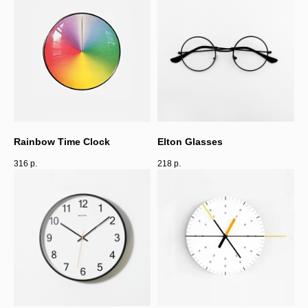
Rainbow Time Clock
Elton Glasses
316
р.
218
р.