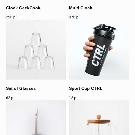
Clock GeekCook
Multi Clock
296
р.
378
р.
Set of Glasses
Sport Cup CTRL
62
р.
12
р.