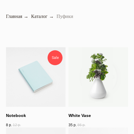
Главная
→
Каталог
→
Пуфики
Sale
Notebook
White Vase
8
р.
12
р.
35
р.
86
р.