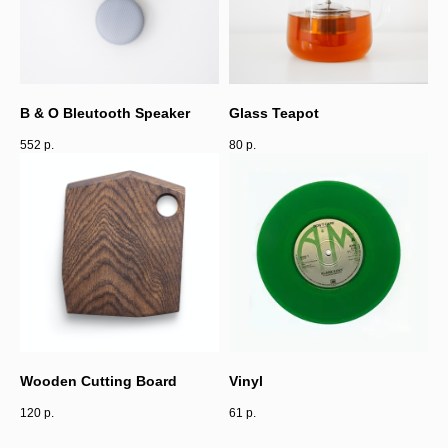
B & O Bleutooth Speaker
Glass Teapot
552
р.
80
р.
Wooden Cutting Board
Vinyl
120
р.
61
р.