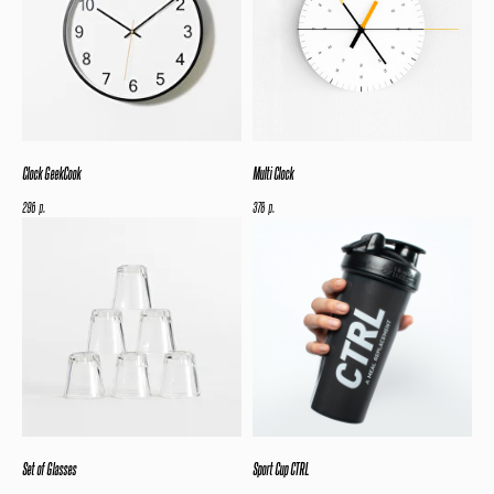
Clock GeekCook
Multi Clock
р.
р.
296
378
Set of Glasses
Sport Cup CTRL