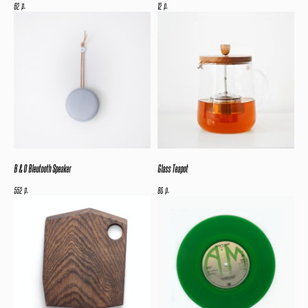
р.
р.
62
12
B & O Bleutooth Speaker
Glass Teapot
р.
р.
552
80