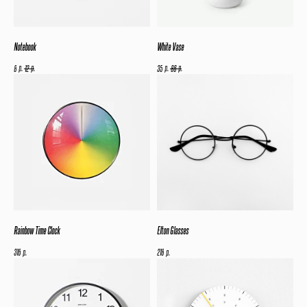
Notebook
White Vase
р.
р.
р.
р.
8
12
35
86
Rainbow Time Clock
Elton Glasses
р.
р.
316
218