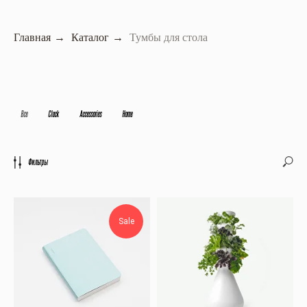
Главная
→
Каталог
→
Тумбы для стола
Все
Clock
Accessories
Home
Фильтры
Sale