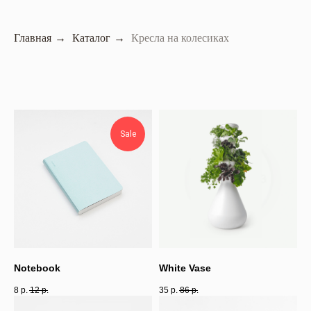
Главная
→
Каталог
→
Кресла на колесиках
Sale
Notebook
White Vase
8
р.
12
р.
35
р.
86
р.