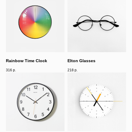
Rainbow Time Clock
Elton Glasses
316
р.
218
р.