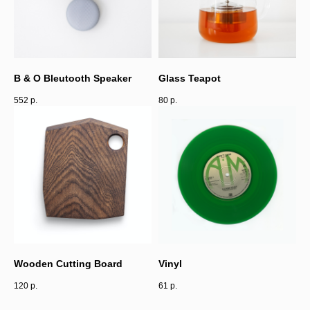
B & O Bleutooth Speaker
Glass Teapot
552
р.
80
р.
Wooden Cutting Board
Vinyl
120
р.
61
р.