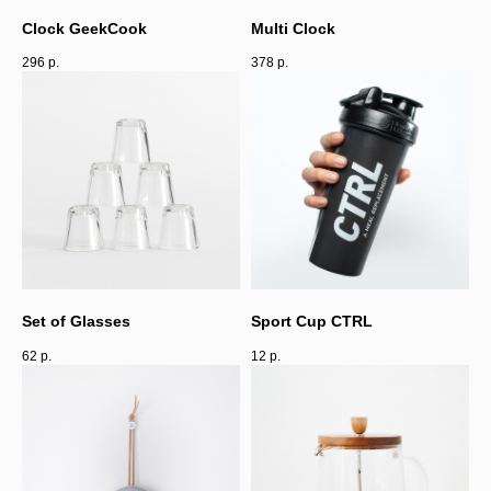
Clock GeekCook
Multi Clock
296
р.
378
р.
Set of Glasses
Sport Cup CTRL
62
р.
12
р.