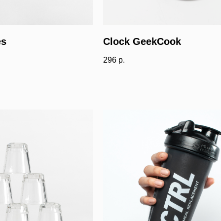
es
Clock GeekCook
296
р.