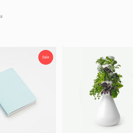
ля
Sale