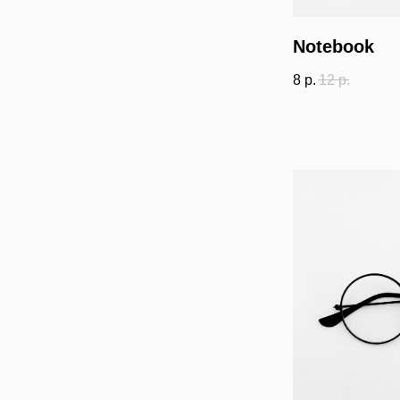
Notebook
8
р.
12
р.