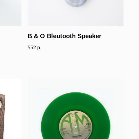
B & O Bleutooth Speaker
552
р.