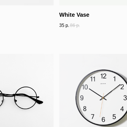
White Vase
35
р.
86
р.