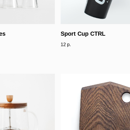
es
Sport Cup CTRL
12
р.