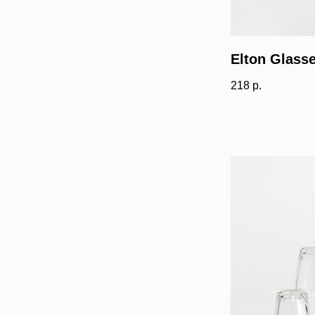
Elton Glass
218
р.