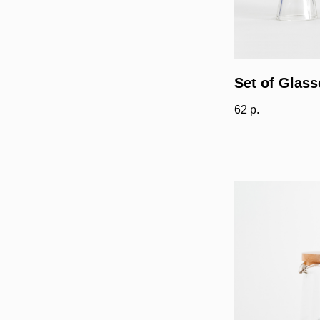
Set of Glass
62
р.