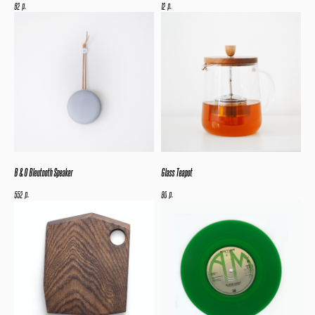
р.
р.
62
12
B & O Bleutooth Speaker
Glass Teapot
р.
р.
552
80