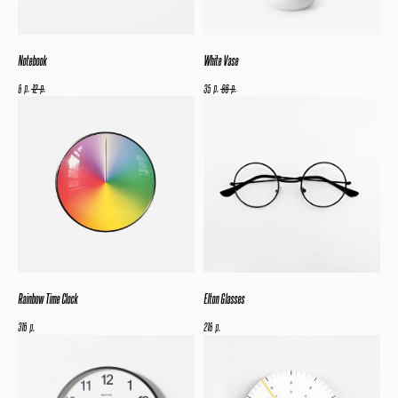
Notebook
White Vase
р.
р.
р.
р.
8
12
35
86
Rainbow Time Clock
Elton Glasses
р.
р.
316
218