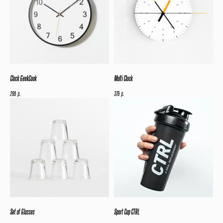
Clock GeekCook
Multi Clock
р.
р.
296
378
Set of Glasses
Sport Cup CTRL