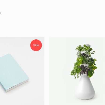
я
Sale