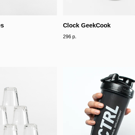
es
Clock GeekCook
296
р.