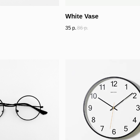
White Vase
35
р.
86
р.