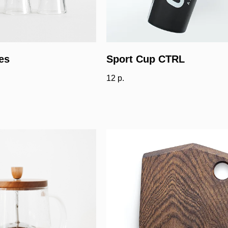
es
Sport Cup CTRL
12
р.