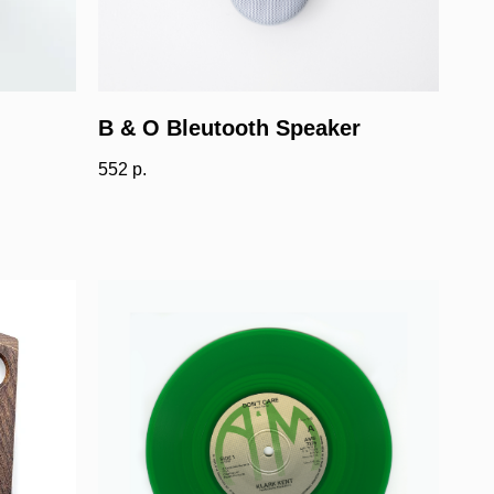
B & O Bleutooth Speaker
552
р.