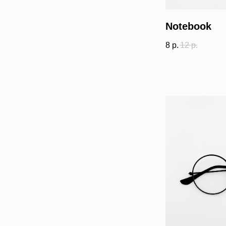
Notebook
8
р.
12
р.