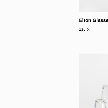
Elton Glass
218
р.