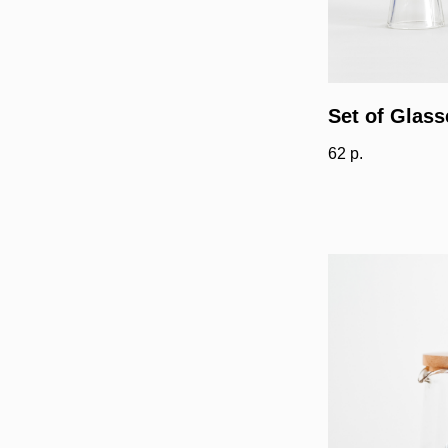
Set of Glass
62
р.