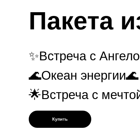
Пакета и
✨Встреча с Ангел
🌊Океан энергии🌊
🌟Встреча с мечто
Купить