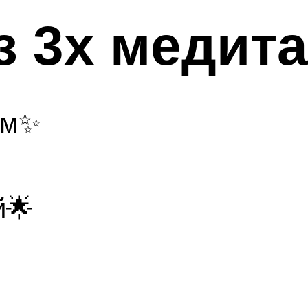
з 3х медит
ом✨
й🌟