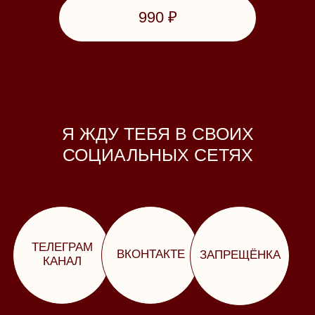
Я ЖДУ ТЕБЯ В СВОИХ
СОЦИАЛЬНЫХ СЕТЯХ
ТЕЛЕГРАМ
ВКОНТАКТЕ
ЗАПРЕЩЁНКА
КАНАЛ
alena.anisimova.pro@yandex.ru
г. Новосибирск ул. Иванова 37а кв 100
+7-913-450-91-15
Анисимова Алёна Олеговна
ИНН 664605923870
Оферта
Политика в отношении обработки персональных данных